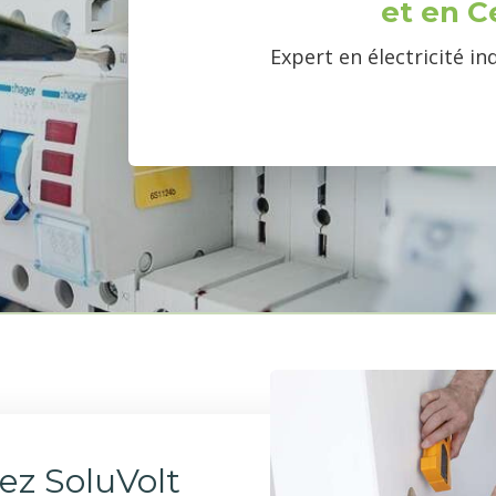
et en C
Expert en électricité in
ez SoluVolt